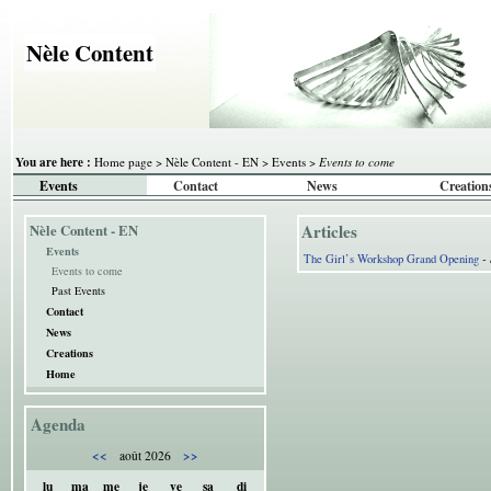
Nèle Content
You are here :
Home page
>
Nèle Content - EN
>
Events
>
Events to come
Events
Contact
News
Creation
Articles
Nèle Content - EN
Events
- 
The Girl’s Workshop Grand Opening
Events to come
Past Events
Contact
News
Creations
Home
Agenda
<<
>>
août 2026
lu
ma
me
je
ve
sa
di