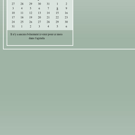
27
28
29
30
31
1
2
3
4
5
6
7
8
9
10
11
12
13
14
15
16
17
18
19
20
21
22
23
24
25
26
27
28
29
30
31
1
2
3
4
5
6
Il n'y a aucun évènement à venir pour ce mois
dans l'agenda