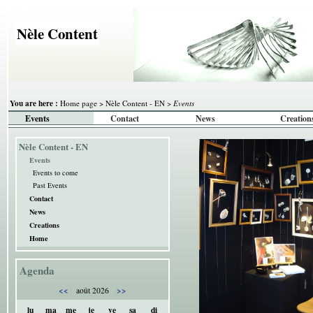
Nèle Content
You are here :
Home page
>
Nèle Content - EN
>
Events
Events
Contact
News
Creation
Nèle Content - EN
Events
Events to come
Past Events
Contact
News
Creations
Home
Agenda
<<
>>
août 2026
lu
ma
me
je
ve
sa
di