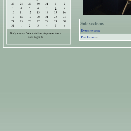
27
28
29
30
31
1
2
3
4
5
6
7
8
9
10
11
12
13
14
15
16
17
18
19
20
21
22
23
24
25
26
27
28
29
30
Sub-sections
31
1
2
3
4
5
6
Events to come
-
Il n'y a aucun évènement à venir pour ce mois
Past Events
-
dans l'agenda