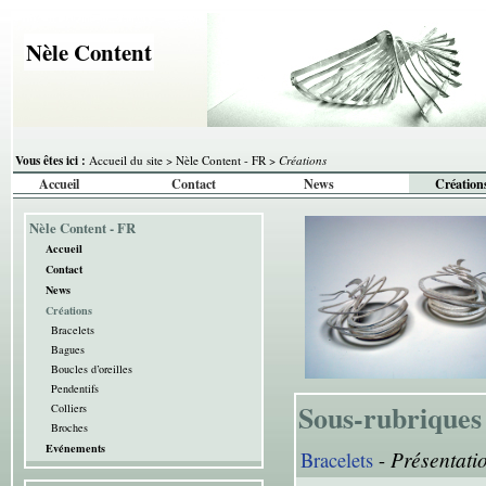
Nèle Content
Vous êtes ici :
Accueil du site
>
Nèle Content - FR
>
Créations
Accueil
Contact
News
Création
Nèle Content - FR
Accueil
Contact
News
Créations
Bracelets
Bagues
Boucles d’oreilles
Pendentifs
Sous-rubriques
Colliers
Broches
Evénements
Présentatio
Bracelets
-