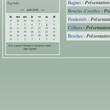
Présentation
Bagues
-
Agenda
Pré
<<
>>
Boucles d’oreilles
-
août 2026
lu
ma
me
je
ve
sa
di
Présentati
Pendentifs
-
27
28
29
30
31
1
2
3
4
5
6
7
8
9
Présentation
Colliers
-
10
11
12
13
14
15
16
17
18
19
20
21
22
23
Présentatio
Broches
-
24
25
26
27
28
29
30
31
1
2
3
4
5
6
Il n'y a aucun évènement à venir pour ce mois
dans l'agenda