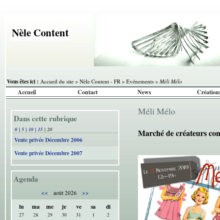
Nèle Content
Vous êtes ici :
Accueil du site
>
Nèle Content - FR
>
Evénements
>
Méli Mélo
Accueil
Contact
News
Création
Méli Mélo
Dans cette rubrique
0
|
5
|
10
|
15
|
20
Marché de créateurs co
Vente privée Décembre 2006
Vente privée Décembre 2007
Agenda
<<
>>
août 2026
lu
ma
me
je
ve
sa
di
27
28
29
30
31
1
2