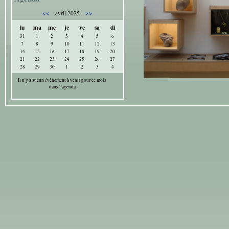
<<
>>
avril 2025
lu
ma
me
je
ve
sa
di
31
1
2
3
4
5
6
7
8
9
10
11
12
13
14
15
16
17
18
19
20
21
22
23
24
25
26
27
28
29
30
1
2
3
4
Il n'y a aucun évènement à venir pour ce mois
dans l'agenda