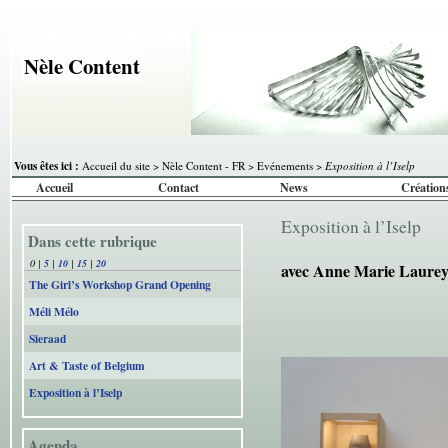
Nèle Content
Vous êtes ici :
Accueil du site
>
Nèle Content - FR
>
Evénements
>
Exposition à l’Iselp
Accueil
Contact
News
Création
Exposition à l’Iselp
Dans cette rubrique
0
|
5
|
10
|
15
|
20
avec Anne Marie Laurey
The Girl’s Workshop Grand Opening
Méli Mélo
Sieraad
Art & Taste of Belgium
Exposition à l’Iselp
Agenda