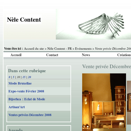
Nèle Content
Vous êtes ici :
Accueil du site
>
Nèle Content - FR
>
Evénements
>
Vente privée Décembre 20
Accueil
Contact
News
Création
Vente privée Décembr
Dans cette rubrique
0
|
5
|
10
|
15
|
20
Modo Bruxellae
Expo-vente Février 2008
Bijorhca : Eclat de Mode
Artisan’Art
Ventes privées Décembre 2008
Agenda