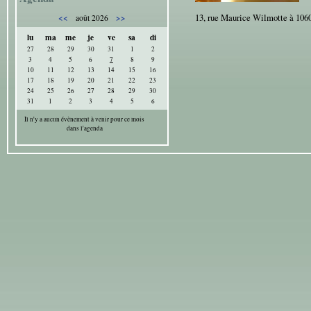
13, rue Maurice Wilmotte à 106
<<
>>
août 2026
lu
ma
me
je
ve
sa
di
27
28
29
30
31
1
2
3
4
5
6
7
8
9
10
11
12
13
14
15
16
17
18
19
20
21
22
23
24
25
26
27
28
29
30
31
1
2
3
4
5
6
Il n'y a aucun évènement à venir pour ce mois
dans l'agenda