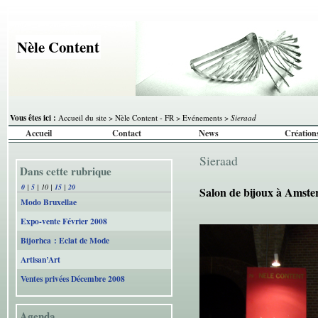
Nèle Content
Vous êtes ici :
Accueil du site
>
Nèle Content - FR
>
Evénements
>
Sieraad
Accueil
Contact
News
Création
Sieraad
Dans cette rubrique
0
|
5
|
10
|
15
|
20
Salon de bijoux à Amst
Modo Bruxellae
Expo-vente Février 2008
Bijorhca : Eclat de Mode
Artisan’Art
Ventes privées Décembre 2008
Agenda