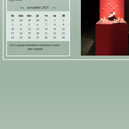
<<
>>
novembre 2025
lu
ma
me
je
ve
sa
di
27
28
29
30
31
1
2
3
4
5
6
7
8
9
10
11
12
13
14
15
16
17
18
19
20
21
22
23
24
25
26
27
28
29
30
Il n'y a aucun évènement à venir pour ce mois
dans l'agenda