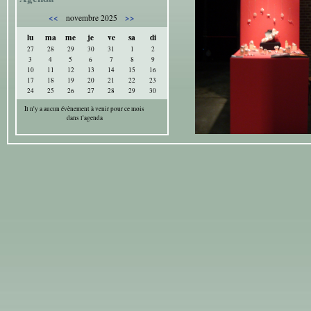
<<
>>
novembre 2025
lu
ma
me
je
ve
sa
di
27
28
29
30
31
1
2
3
4
5
6
7
8
9
10
11
12
13
14
15
16
17
18
19
20
21
22
23
24
25
26
27
28
29
30
Il n'y a aucun évènement à venir pour ce mois
dans l'agenda