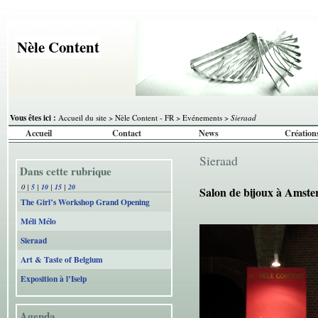
Nèle Content
Vous êtes ici :
Accueil du site
>
Nèle Content - FR
>
Evénements
>
Sieraad
Accueil
Contact
News
Création
Sieraad
Dans cette rubrique
0
|
5
|
10
|
15
|
20
Salon de bijoux à Amst
The Girl’s Workshop Grand Opening
Méli Mélo
Sieraad
Art & Taste of Belgium
Exposition à l’Iselp
Agenda