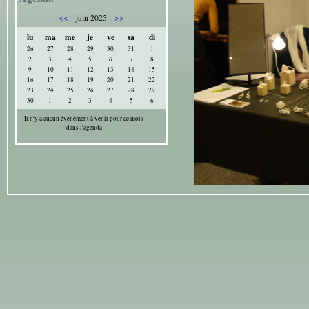
<<
>>
juin 2025
lu
ma
me
je
ve
sa
di
26
27
28
29
30
31
1
2
3
4
5
6
7
8
9
10
11
12
13
14
15
16
17
18
19
20
21
22
23
24
25
26
27
28
29
30
1
2
3
4
5
6
Il n'y a aucun évènement à venir pour ce mois
dans l'agenda