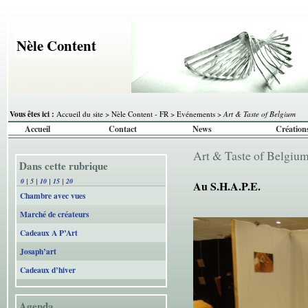
Nèle Content
Vous êtes ici :
Accueil du site
>
Nèle Content - FR
>
Evénements
>
Art & Taste of Belgium
Accueil
Contact
News
Création
Art & Taste of Belgiu
Dans cette rubrique
0
|
5
|
10
|
15
|
20
Au S.H.A.P.E.
Chambre avec vues
Marché de créateurs
Cadeaux A P’Art
Josaph’art
Cadeaux d’hiver
Agenda