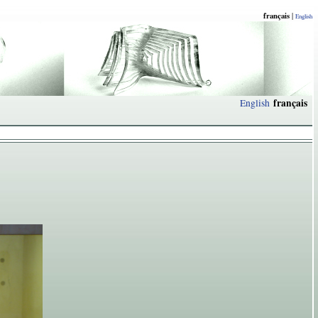
français
|
English
français
English