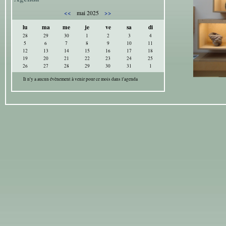
<<
>>
mai 2025
lu
ma
me
je
ve
sa
di
28
29
30
1
2
3
4
5
6
7
8
9
10
11
12
13
14
15
16
17
18
19
20
21
22
23
24
25
26
27
28
29
30
31
1
Il n'y a aucun évènement à venir pour ce mois dans l'agenda