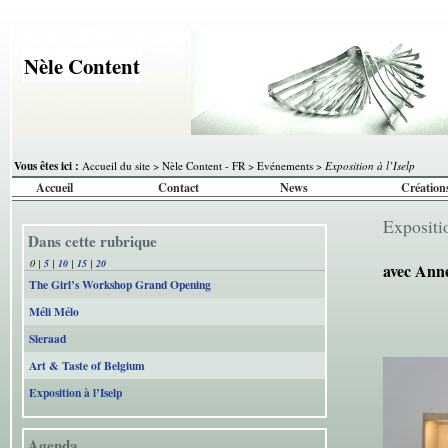
Nèle Content
Vous êtes ici :
Accueil du site
>
Nèle Content - FR
>
Evénements
>
Exposition à l’Iselp
Accueil
Contact
News
Création
Expositi
Dans cette rubrique
0
|
5
|
10
|
15
|
20
avec Ann
The Girl’s Workshop Grand Opening
Méli Mélo
Sieraad
Art & Taste of Belgium
Exposition à l’Iselp
Agenda