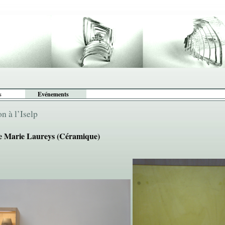
s
Evénements
on à l’Iselp
e Marie Laureys (Céramique)