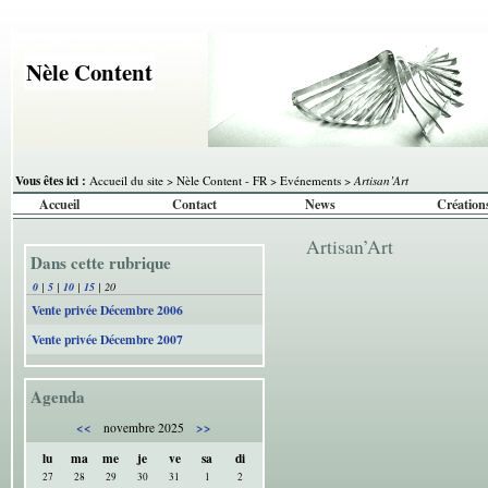
Nèle Content
Vous êtes ici :
Accueil du site
>
Nèle Content - FR
>
Evénements
>
Artisan’Art
Accueil
Contact
News
Création
Artisan’Art
Dans cette rubrique
0
|
5
|
10
|
15
|
20
Vente privée Décembre 2006
Vente privée Décembre 2007
Agenda
<<
>>
novembre 2025
lu
ma
me
je
ve
sa
di
27
28
29
30
31
1
2