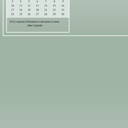
3
4
5
6
7
8
9
10
11
12
13
14
15
16
17
18
19
20
21
22
23
24
25
26
27
28
29
30
Il n'y a aucun évènement à venir pour ce mois
dans l'agenda