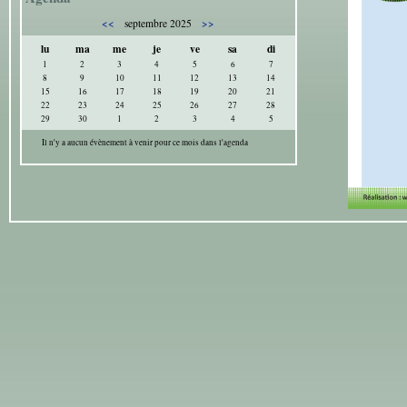
<<
>>
septembre 2025
lu
ma
me
je
ve
sa
di
1
2
3
4
5
6
7
8
9
10
11
12
13
14
15
16
17
18
19
20
21
22
23
24
25
26
27
28
29
30
1
2
3
4
5
Il n'y a aucun évènement à venir pour ce mois dans l'agenda