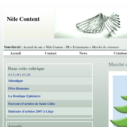
Nèle Content
Vous êtes ici :
Accueil du site
>
Nèle Content - FR
>
Evénements
>
Marché de créateurs
Accueil
Contact
News
Création
Marché 
Dans cette rubrique
0
|
5
|
10
|
15
|
20
Misenligne
Fêtes Romanes
La Boutique Ephémère
Parcours d’artistes de Saint-Gilles
Itinéraire d’artistes 2007 à Liège
Agenda