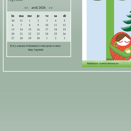
<<
>>
avril 2026
lu
ma
me
je
ve
sa
di
30
31
1
2
3
4
5
6
7
8
9
10
11
12
13
14
15
16
17
18
19
20
21
22
23
24
25
26
27
28
29
30
1
2
3
Il n'y a aucun évènement à venir pour ce mois
dans l'agenda