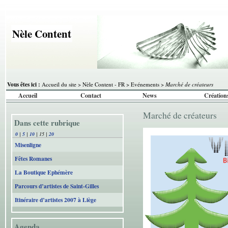
Nèle Content
Vous êtes ici :
Accueil du site
>
Nèle Content - FR
>
Evénements
>
Marché de créateurs
Accueil
Contact
News
Création
Marché de créateurs
Dans cette rubrique
0
|
5
|
10
|
15
|
20
Misenligne
Fêtes Romanes
La Boutique Ephémère
Parcours d’artistes de Saint-Gilles
Itinéraire d’artistes 2007 à Liège
Agenda