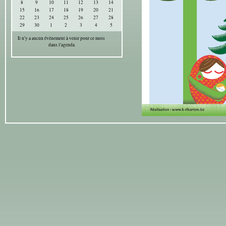
8
9
10
11
12
13
14
15
16
17
18
19
20
21
22
23
24
25
26
27
28
29
30
1
2
3
4
5
Il n'y a aucun évènement à venir pour ce mois
dans l'agenda