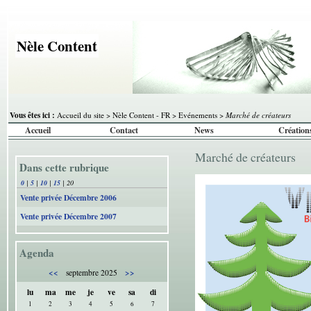
Nèle Content
Vous êtes ici :
Accueil du site
>
Nèle Content - FR
>
Evénements
>
Marché de créateurs
Accueil
Contact
News
Création
Marché de créateurs
Dans cette rubrique
0
|
5
|
10
|
15
|
20
Vente privée Décembre 2006
Vente privée Décembre 2007
Agenda
<<
>>
septembre 2025
lu
ma
me
je
ve
sa
di
1
2
3
4
5
6
7