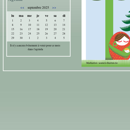
<<
>>
septembre 2025
lu
ma
me
je
ve
sa
di
1
2
3
4
5
6
7
8
9
10
11
12
13
14
15
16
17
18
19
20
21
22
23
24
25
26
27
28
29
30
1
2
3
4
5
Il n'y a aucun évènement à venir pour ce mois
dans l'agenda