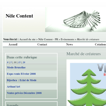
Nèle Content
Vous êtes ici :
Accueil du site
>
Nèle Content - FR
>
Evénements
>
Marché de créateurs
Accueil
Contact
News
Création
Marché de créateurs
Dans cette rubrique
0
|
5
|
10
|
15
|
20
Modo Bruxellae
Expo-vente Février 2008
Bijorhca : Eclat de Mode
Artisan’Art
Ventes privées Décembre 2008
Agenda