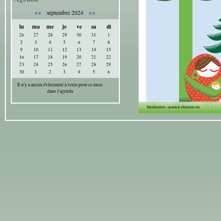
<<
>>
septembre 2024
lu
ma
me
je
ve
sa
di
26
27
28
29
30
31
1
2
3
4
5
6
7
8
9
10
11
12
13
14
15
16
17
18
19
20
21
22
23
24
25
26
27
28
29
30
1
2
3
4
5
6
Il n'y a aucun évènement à venir pour ce mois
dans l'agenda