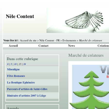
Nèle Content
Vous êtes ici :
Accueil du site
>
Nèle Content - FR
>
Evénements
>
Marché de créateurs
Accueil
Contact
News
Création
Marché de créateurs
Dans cette rubrique
0
|
5
|
10
|
15
|
20
Misenligne
Fêtes Romanes
La Boutique Ephémère
Parcours d’artistes de Saint-Gilles
Itinéraire d’artistes 2007 à Liège
Agenda