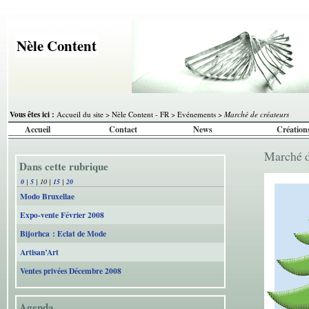
Nèle Content
Vous êtes ici :
Accueil du site
>
Nèle Content - FR
>
Evénements
>
Marché de créateurs
Accueil
Contact
News
Création
Marché 
Dans cette rubrique
0
|
5
|
10
|
15
|
20
Modo Bruxellae
Expo-vente Février 2008
Bijorhca : Eclat de Mode
Artisan’Art
Ventes privées Décembre 2008
Agenda