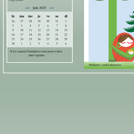
<<
>>
juin 2025
lu
ma
me
je
ve
sa
di
26
27
28
29
30
31
1
2
3
4
5
6
7
8
9
10
11
12
13
14
15
16
17
18
19
20
21
22
23
24
25
26
27
28
29
30
1
2
3
4
5
6
Il n'y a aucun évènement à venir pour ce mois
dans l'agenda