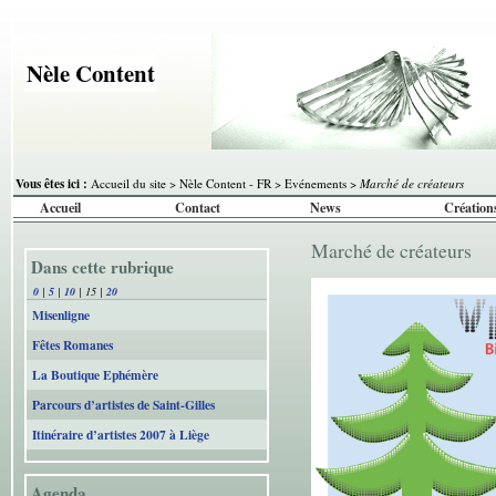
Nèle Content
Vous êtes ici :
Accueil du site
>
Nèle Content - FR
>
Evénements
>
Marché de créateurs
Accueil
Contact
News
Création
Marché de créateurs
Dans cette rubrique
0
|
5
|
10
|
15
|
20
Misenligne
Fêtes Romanes
La Boutique Ephémère
Parcours d’artistes de Saint-Gilles
Itinéraire d’artistes 2007 à Liège
Agenda