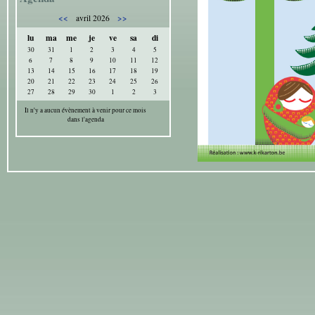
<<
>>
avril 2026
lu
ma
me
je
ve
sa
di
30
31
1
2
3
4
5
6
7
8
9
10
11
12
13
14
15
16
17
18
19
20
21
22
23
24
25
26
27
28
29
30
1
2
3
Il n'y a aucun évènement à venir pour ce mois
dans l'agenda