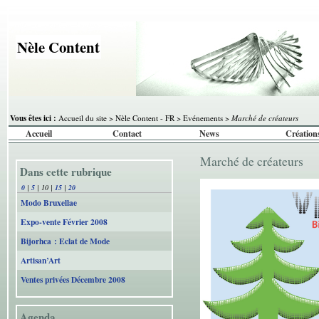
Nèle Content
Vous êtes ici :
Accueil du site
>
Nèle Content - FR
>
Evénements
>
Marché de créateurs
Accueil
Contact
News
Création
Marché de créateurs
Dans cette rubrique
0
|
5
|
10
|
15
|
20
Modo Bruxellae
Expo-vente Février 2008
Bijorhca : Eclat de Mode
Artisan’Art
Ventes privées Décembre 2008
Agenda