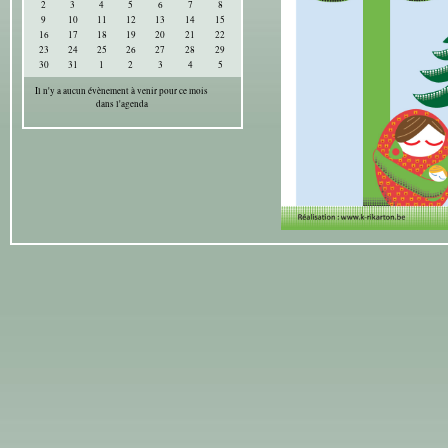
2
3
4
5
6
7
8
9
10
11
12
13
14
15
16
17
18
19
20
21
22
23
24
25
26
27
28
29
30
31
1
2
3
4
5
Il n'y a aucun évènement à venir pour ce mois
dans l'agenda