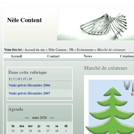
Nèle Content
Vous êtes ici :
Accueil du site
>
Nèle Content - FR
>
Evénements
>
Marché de créateurs
Accueil
Contact
News
Création
Marché de créateurs
Dans cette rubrique
0
|
5
|
10
|
15
|
20
Vente privée Décembre 2006
Vente privée Décembre 2007
Agenda
<<
>>
mars 2026
lu
ma
me
je
ve
sa
di
23
24
25
26
27
28
1