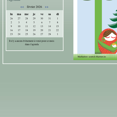
<<
>>
février 2026
lu
ma
me
je
ve
sa
di
26
27
28
29
30
31
1
2
3
4
5
6
7
8
9
10
11
12
13
14
15
16
17
18
19
20
21
22
23
24
25
26
27
28
1
Il n'y a aucun évènement à venir pour ce mois
dans l'agenda