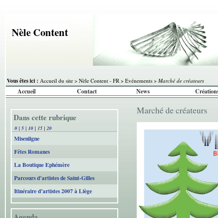
Nèle Content
Vous êtes ici :
Accueil du site
>
Nèle Content - FR
>
Evénements
>
Marché de créateurs
Accueil
Contact
News
Création
Marché de créateurs
Dans cette rubrique
0
|
5
|
10
|
15
|
20
Misenligne
Fêtes Romanes
La Boutique Ephémère
Parcours d’artistes de Saint-Gilles
Itinéraire d’artistes 2007 à Liège
Agenda