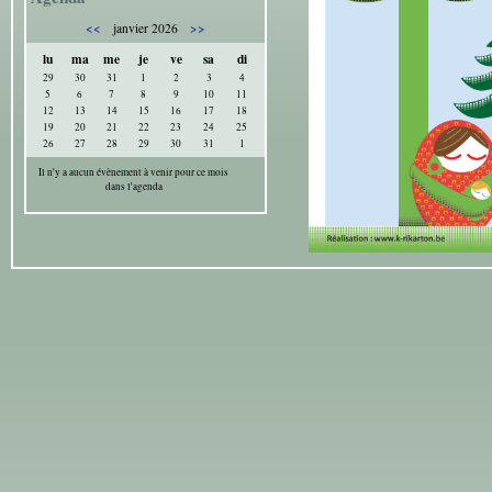
<<
>>
janvier 2026
lu
ma
me
je
ve
sa
di
29
30
31
1
2
3
4
5
6
7
8
9
10
11
12
13
14
15
16
17
18
19
20
21
22
23
24
25
26
27
28
29
30
31
1
Il n'y a aucun évènement à venir pour ce mois
dans l'agenda