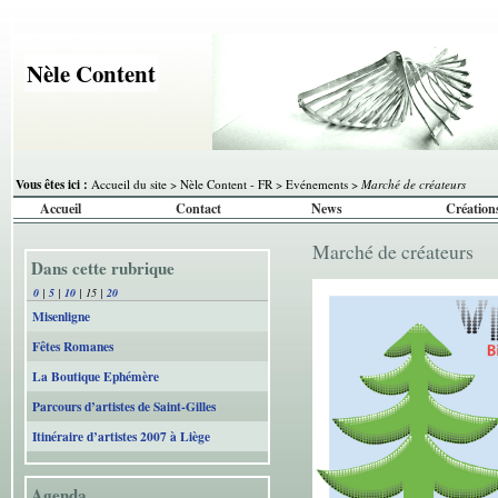
Nèle Content
Vous êtes ici :
Accueil du site
>
Nèle Content - FR
>
Evénements
>
Marché de créateurs
Accueil
Contact
News
Création
Marché de créateurs
Dans cette rubrique
0
|
5
|
10
|
15
|
20
Misenligne
Fêtes Romanes
La Boutique Ephémère
Parcours d’artistes de Saint-Gilles
Itinéraire d’artistes 2007 à Liège
Agenda