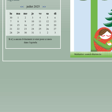
<<
>>
juillet 2025
lu
ma
me
je
ve
sa
di
30
1
2
3
4
5
6
7
8
9
10
11
12
13
14
15
16
17
18
19
20
21
22
23
24
25
26
27
28
29
30
31
1
2
3
Il n'y a aucun évènement à venir pour ce mois
dans l'agenda