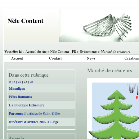
Nèle Content
Vous êtes ici :
Accueil du site
>
Nèle Content - FR
>
Evénements
>
Marché de créateurs
Accueil
Contact
News
Création
Marché de créateurs
Dans cette rubrique
0
|
5
|
10
|
15
|
20
Misenligne
Fêtes Romanes
La Boutique Ephémère
Parcours d’artistes de Saint-Gilles
Itinéraire d’artistes 2007 à Liège
Agenda