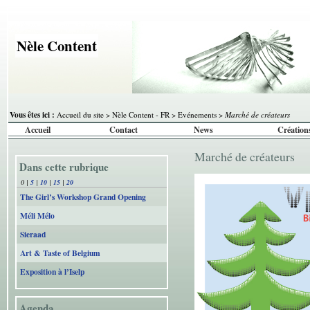
Nèle Content
Vous êtes ici :
Accueil du site
>
Nèle Content - FR
>
Evénements
>
Marché de créateurs
Accueil
Contact
News
Création
Marché de créateurs
Dans cette rubrique
0
|
5
|
10
|
15
|
20
The Girl’s Workshop Grand Opening
Méli Mélo
Sieraad
Art & Taste of Belgium
Exposition à l’Iselp
Agenda