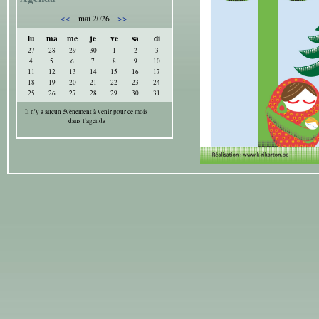
<<
>>
mai 2026
lu
ma
me
je
ve
sa
di
27
28
29
30
1
2
3
4
5
6
7
8
9
10
11
12
13
14
15
16
17
18
19
20
21
22
23
24
25
26
27
28
29
30
31
Il n'y a aucun évènement à venir pour ce mois
dans l'agenda