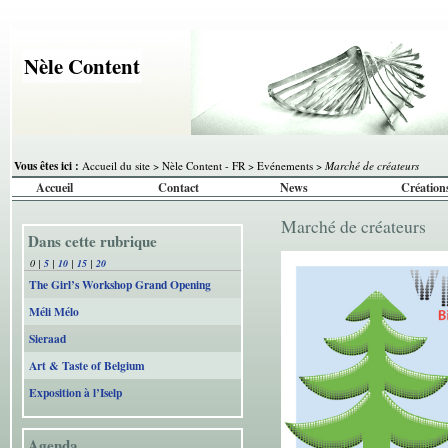
Nèle Content
Vous êtes ici :
Accueil du site
>
Nèle Content - FR
>
Evénements
>
Marché de créateurs
Accueil
Contact
News
Création
Marché de créateurs
Dans cette rubrique
0
|
5
|
10
|
15
|
20
The Girl’s Workshop Grand Opening
Méli Mélo
Sieraad
Art & Taste of Belgium
Exposition à l’Iselp
Agenda