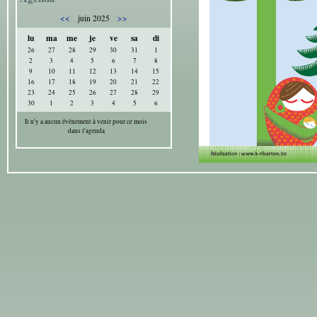
<<
>>
juin 2025
lu
ma
me
je
ve
sa
di
26
27
28
29
30
31
1
2
3
4
5
6
7
8
9
10
11
12
13
14
15
16
17
18
19
20
21
22
23
24
25
26
27
28
29
30
1
2
3
4
5
6
Il n'y a aucun évènement à venir pour ce mois
dans l'agenda