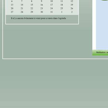
6
7
8
9
10
11
12
13
14
15
16
17
18
19
20
21
22
23
24
25
26
27
28
29
30
31
1
2
Il n'y a aucun évènement à venir pour ce mois dans l'agenda