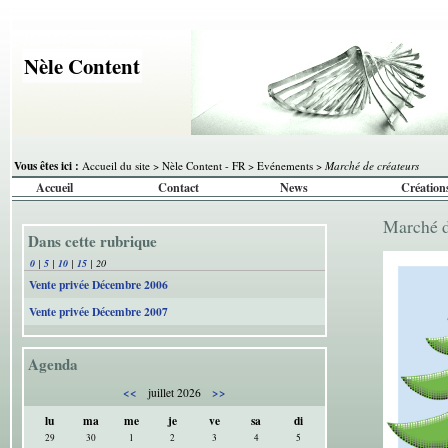
Nèle Content
Vous êtes ici :
Accueil du site
>
Nèle Content - FR
>
Evénements
>
Marché de créateurs
Accueil
Contact
News
Création
Marché 
Dans cette rubrique
0
|
5
|
10
|
15
|
20
Vente privée Décembre 2006
Vente privée Décembre 2007
Agenda
<<
>>
juillet 2026
lu
ma
me
je
ve
sa
di
29
30
1
2
3
4
5