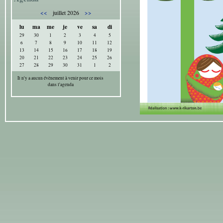
<<
>>
juillet 2026
lu
ma
me
je
ve
sa
di
29
30
1
2
3
4
5
6
7
8
9
10
11
12
13
14
15
16
17
18
19
20
21
22
23
24
25
26
27
28
29
30
31
1
2
Il n'y a aucun évènement à venir pour ce mois
dans l'agenda