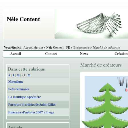
Nèle Content
Vous êtes ici :
Accueil du site
>
Nèle Content - FR
>
Evénements
>
Marché de créateurs
Accueil
Contact
News
Création
Marché de créateurs
Dans cette rubrique
0
|
5
|
10
|
15
|
20
Misenligne
Fêtes Romanes
La Boutique Ephémère
Parcours d’artistes de Saint-Gilles
Itinéraire d’artistes 2007 à Liège
Agenda