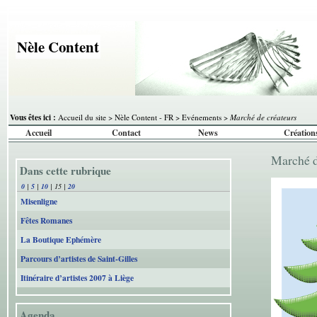
Nèle Content
Vous êtes ici :
Accueil du site
>
Nèle Content - FR
>
Evénements
>
Marché de créateurs
Accueil
Contact
News
Création
Marché 
Dans cette rubrique
0
|
5
|
10
|
15
|
20
Misenligne
Fêtes Romanes
La Boutique Ephémère
Parcours d’artistes de Saint-Gilles
Itinéraire d’artistes 2007 à Liège
Agenda