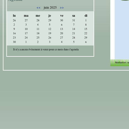
<<
>>
juin 2025
lu
ma
me
je
ve
sa
di
26
27
28
29
30
31
1
2
3
4
5
6
7
8
9
10
11
12
13
14
15
16
17
18
19
20
21
22
23
24
25
26
27
28
29
30
1
2
3
4
5
6
Il n'y a aucun évènement à venir pour ce mois dans l'agenda