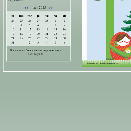
<<
>>
mars 2025
lu
ma
me
je
ve
sa
di
24
25
26
27
28
1
2
3
4
5
6
7
8
9
10
11
12
13
14
15
16
17
18
19
20
21
22
23
24
25
26
27
28
29
30
31
1
2
3
4
5
6
Il n'y a aucun évènement à venir pour ce mois
dans l'agenda