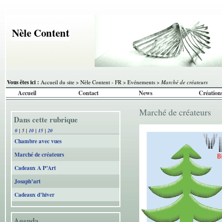
Nèle Content
Vous êtes ici :
Accueil du site
>
Nèle Content - FR
>
Evénements
>
Marché de créateurs
Accueil
Contact
News
Création
Marché de créateurs
Dans cette rubrique
0
|
5
|
10
|
15
|
20
Chambre avec vues
Marché de créateurs
Cadeaux A P’Art
Josaph’art
Cadeaux d’hiver
Agenda