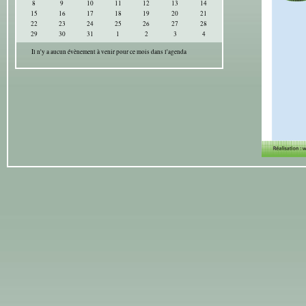
8
9
10
11
12
13
14
15
16
17
18
19
20
21
22
23
24
25
26
27
28
29
30
31
1
2
3
4
Il n'y a aucun évènement à venir pour ce mois dans l'agenda