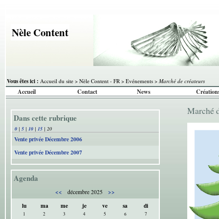
Nèle Content
Vous êtes ici :
Accueil du site
>
Nèle Content - FR
>
Evénements
>
Marché de créateurs
Accueil
Contact
News
Création
Marché 
Dans cette rubrique
0
|
5
|
10
|
15
|
20
Vente privée Décembre 2006
Vente privée Décembre 2007
Agenda
<<
>>
décembre 2025
lu
ma
me
je
ve
sa
di
1
2
3
4
5
6
7