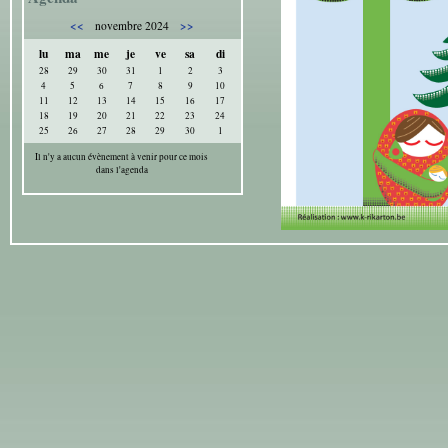
<<
>>
novembre 2024
lu
ma
me
je
ve
sa
di
28
29
30
31
1
2
3
4
5
6
7
8
9
10
11
12
13
14
15
16
17
18
19
20
21
22
23
24
25
26
27
28
29
30
1
Il n'y a aucun évènement à venir pour ce mois
dans l'agenda