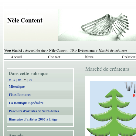
Nèle Content
Vous êtes ici :
Accueil du site
>
Nèle Content - FR
>
Evénements
>
Marché de créateurs
Accueil
Contact
News
Création
Marché de créateurs
Dans cette rubrique
0
|
5
|
10
|
15
|
20
Misenligne
Fêtes Romanes
La Boutique Ephémère
Parcours d’artistes de Saint-Gilles
Itinéraire d’artistes 2007 à Liège
Agenda