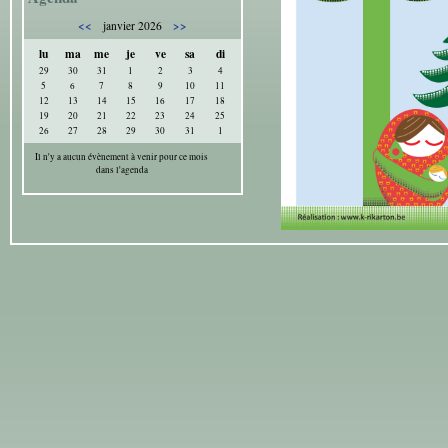
<<
>>
janvier 2026
lu
ma
me
je
ve
sa
di
29
30
31
1
2
3
4
5
6
7
8
9
10
11
12
13
14
15
16
17
18
19
20
21
22
23
24
25
26
27
28
29
30
31
1
Il n'y a aucun évènement à venir pour ce mois
dans l'agenda