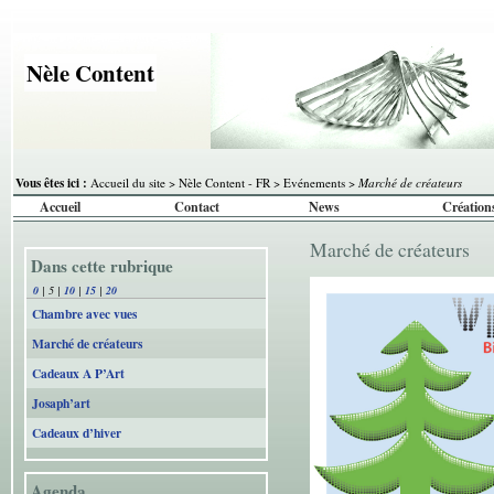
Nèle Content
Vous êtes ici :
Accueil du site
>
Nèle Content - FR
>
Evénements
>
Marché de créateurs
Accueil
Contact
News
Création
Marché de créateurs
Dans cette rubrique
0
|
5
|
10
|
15
|
20
Chambre avec vues
Marché de créateurs
Cadeaux A P’Art
Josaph’art
Cadeaux d’hiver
Agenda