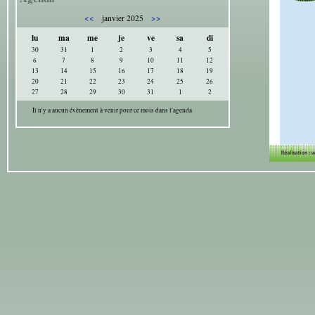
<<
>>
janvier 2025
lu
ma
me
je
ve
sa
di
30
31
1
2
3
4
5
6
7
8
9
10
11
12
13
14
15
16
17
18
19
20
21
22
23
24
25
26
27
28
29
30
31
1
2
Il n'y a aucun évènement à venir pour ce mois dans l'agenda