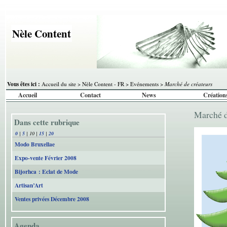
Nèle Content
Vous êtes ici :
Accueil du site
>
Nèle Content - FR
>
Evénements
>
Marché de créateurs
Accueil
Contact
News
Création
Marché 
Dans cette rubrique
0
|
5
|
10
|
15
|
20
Modo Bruxellae
Expo-vente Février 2008
Bijorhca : Eclat de Mode
Artisan’Art
Ventes privées Décembre 2008
Agenda