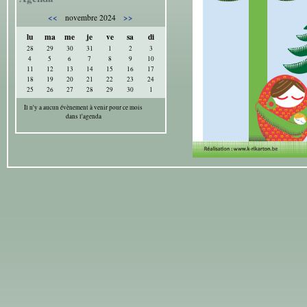
<<
>>
novembre 2024
lu
ma
me
je
ve
sa
di
28
29
30
31
1
2
3
4
5
6
7
8
9
10
11
12
13
14
15
16
17
18
19
20
21
22
23
24
25
26
27
28
29
30
1
Il n'y a aucun évènement à venir pour ce mois
dans l'agenda