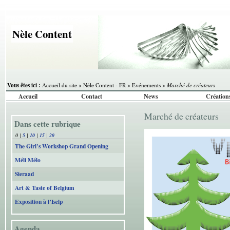
Nèle Content
Vous êtes ici :
Accueil du site
>
Nèle Content - FR
>
Evénements
>
Marché de créateurs
Accueil
Contact
News
Création
Marché de créateurs
Dans cette rubrique
0
|
5
|
10
|
15
|
20
The Girl’s Workshop Grand Opening
Méli Mélo
Sieraad
Art & Taste of Belgium
Exposition à l’Iselp
Agenda