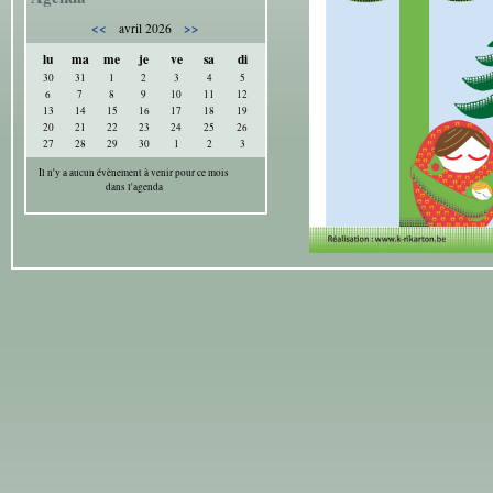
<<
>>
avril 2026
lu
ma
me
je
ve
sa
di
30
31
1
2
3
4
5
6
7
8
9
10
11
12
13
14
15
16
17
18
19
20
21
22
23
24
25
26
27
28
29
30
1
2
3
Il n'y a aucun évènement à venir pour ce mois
dans l'agenda