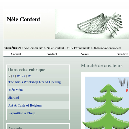
Nèle Content
Vous êtes ici :
Accueil du site
>
Nèle Content - FR
>
Evénements
>
Marché de créateurs
Accueil
Contact
News
Création
Marché de créateurs
Dans cette rubrique
0
|
5
|
10
|
15
|
20
The Girl’s Workshop Grand Opening
Méli Mélo
Sieraad
Art & Taste of Belgium
Exposition à l’Iselp
Agenda