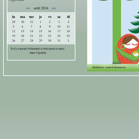
<<
>>
août 2024
lu
ma
me
je
ve
sa
di
29
30
31
1
2
3
4
5
6
7
8
9
10
11
12
13
14
15
16
17
18
19
20
21
22
23
24
25
26
27
28
29
30
31
1
Il n'y a aucun évènement à venir pour ce mois
dans l'agenda