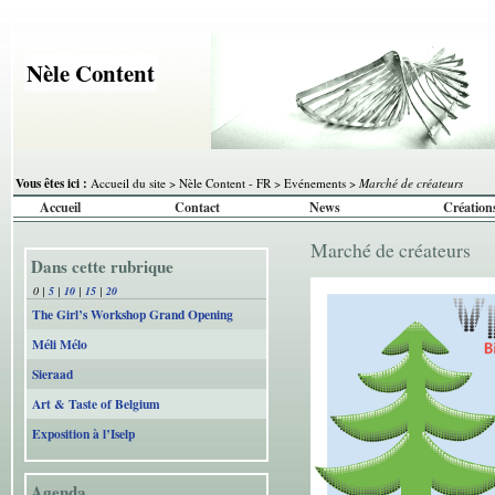
Nèle Content
Vous êtes ici :
Accueil du site
>
Nèle Content - FR
>
Evénements
>
Marché de créateurs
Accueil
Contact
News
Création
Marché de créateurs
Dans cette rubrique
0
|
5
|
10
|
15
|
20
The Girl’s Workshop Grand Opening
Méli Mélo
Sieraad
Art & Taste of Belgium
Exposition à l’Iselp
Agenda