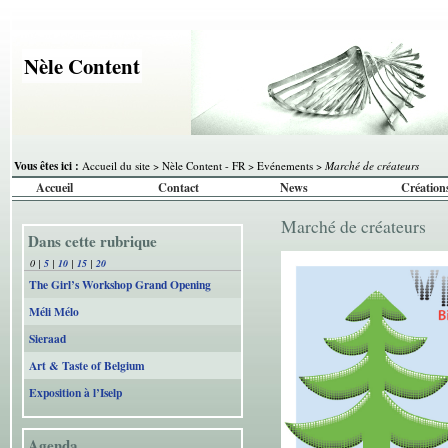
Nèle Content
Vous êtes ici :
Accueil du site
>
Nèle Content - FR
>
Evénements
>
Marché de créateurs
Accueil
Contact
News
Création
Marché de créateurs
Dans cette rubrique
0
|
5
|
10
|
15
|
20
The Girl’s Workshop Grand Opening
Méli Mélo
Sieraad
Art & Taste of Belgium
Exposition à l’Iselp
Agenda