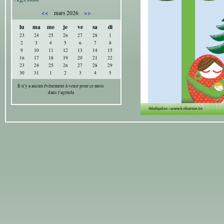
<<
>>
mars 2026
lu
ma
me
je
ve
sa
di
23
24
25
26
27
28
1
2
3
4
5
6
7
8
9
10
11
12
13
14
15
16
17
18
19
20
21
22
23
24
25
26
27
28
29
30
31
1
2
3
4
5
Il n'y a aucun évènement à venir pour ce mois
dans l'agenda