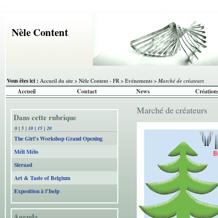
Nèle Content
Vous êtes ici :
Accueil du site
>
Nèle Content - FR
>
Evénements
>
Marché de créateurs
Accueil
Contact
News
Création
Marché de créateurs
Dans cette rubrique
0
|
5
|
10
|
15
|
20
The Girl’s Workshop Grand Opening
Méli Mélo
Sieraad
Art & Taste of Belgium
Exposition à l’Iselp
Agenda