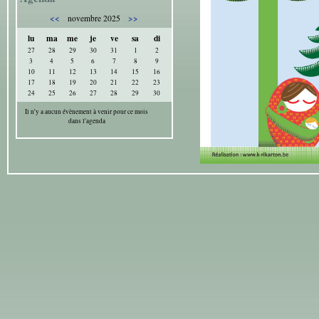
<<
>>
novembre 2025
lu
ma
me
je
ve
sa
di
27
28
29
30
31
1
2
3
4
5
6
7
8
9
10
11
12
13
14
15
16
17
18
19
20
21
22
23
24
25
26
27
28
29
30
Il n'y a aucun évènement à venir pour ce mois
dans l'agenda