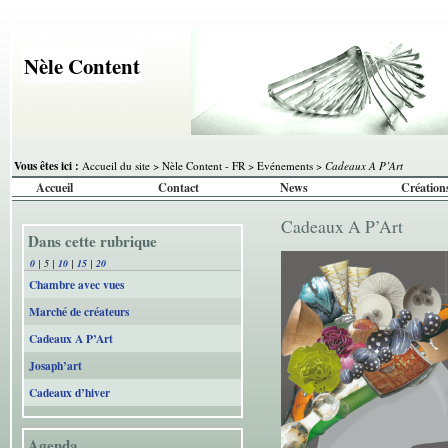
Nèle Content
Vous êtes ici :
Accueil du site
>
Nèle Content - FR
>
Evénements
>
Cadeaux A P’Art
Accueil
Contact
News
Création
Cadeaux A P’Art
Dans cette rubrique
0
|
5
|
10
|
15
|
20
Chambre avec vues
Marché de créateurs
Cadeaux A P’Art
Josaph’art
Cadeaux d’hiver
Agenda