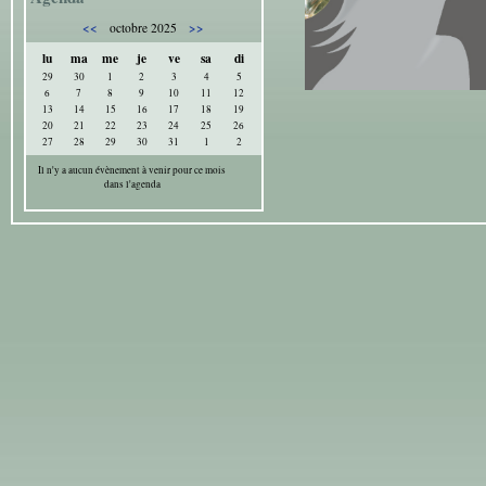
<<
>>
octobre 2025
lu
ma
me
je
ve
sa
di
29
30
1
2
3
4
5
6
7
8
9
10
11
12
13
14
15
16
17
18
19
20
21
22
23
24
25
26
27
28
29
30
31
1
2
Il n'y a aucun évènement à venir pour ce mois
dans l'agenda