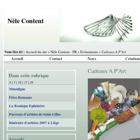
Nèle Content
Vous êtes ici :
Accueil du site
>
Nèle Content - FR
>
Evénements
>
Cadeaux A P’Art
Accueil
Contact
News
Création
Cadeaux A P’Art
Dans cette rubrique
0
|
5
|
10
|
15
|
20
Misenligne
Fêtes Romanes
La Boutique Ephémère
Parcours d’artistes de Saint-Gilles
Itinéraire d’artistes 2007 à Liège
Agenda