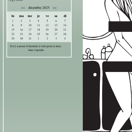
<<
>>
décembre 2025
lu
ma
me
je
ve
sa
di
1
2
3
4
5
6
7
8
9
10
11
12
13
14
15
16
17
18
19
20
21
22
23
24
25
26
27
28
29
30
31
1
2
3
4
Il n'y a aucun évènement à venir pour ce mois
dans l'agenda