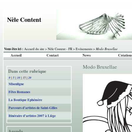
Nèle Content
Vous êtes ici :
Accueil du site
>
Nèle Content - FR
>
Evénements
>
Modo Bruxellae
Accueil
Contact
News
Création
Modo Bruxellae
Dans cette rubrique
0
|
5
|
10
|
15
|
20
Misenligne
Fêtes Romanes
La Boutique Ephémère
Parcours d’artistes de Saint-Gilles
Itinéraire d’artistes 2007 à Liège
Agenda