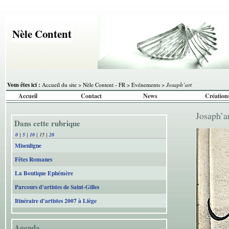
Nèle Content
Vous êtes ici :
Accueil du site
>
Nèle Content - FR
>
Evénements
>
Josaph’art
Accueil
Contact
News
Création
Josaph’a
Dans cette rubrique
0
|
5
|
10
|
15
|
20
Misenligne
Fêtes Romanes
La Boutique Ephémère
Parcours d’artistes de Saint-Gilles
Itinéraire d’artistes 2007 à Liège
Agenda