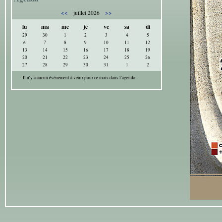
<<
>>
juillet 2026
lu
ma
me
je
ve
sa
di
29
30
1
2
3
4
5
6
7
8
9
10
11
12
13
14
15
16
17
18
19
20
21
22
23
24
25
26
27
28
29
30
31
1
2
Il n'y a aucun évènement à venir pour ce mois dans l'agenda