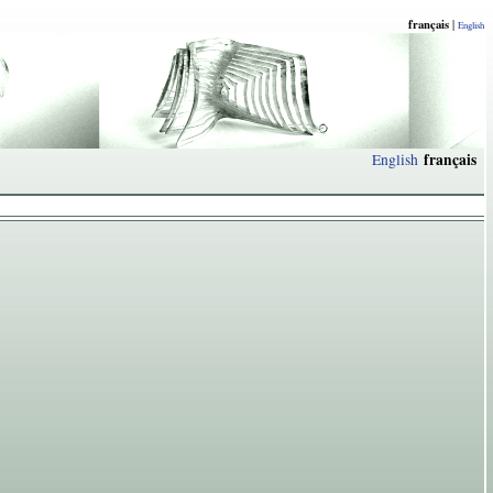
français
|
English
français
English