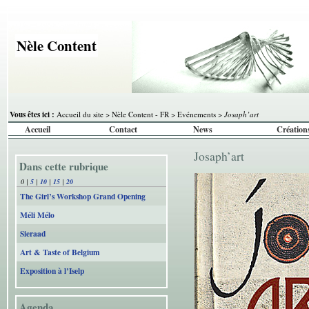
Nèle Content
Vous êtes ici :
Accueil du site
>
Nèle Content - FR
>
Evénements
>
Josaph’art
Accueil
Contact
News
Création
Josaph’art
Dans cette rubrique
0
|
5
|
10
|
15
|
20
The Girl’s Workshop Grand Opening
Méli Mélo
Sieraad
Art & Taste of Belgium
Exposition à l’Iselp
Agenda