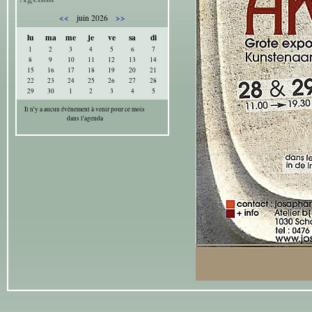
<<
>>
juin 2026
lu
ma
me
je
ve
sa
di
1
2
3
4
5
6
7
8
9
10
11
12
13
14
15
16
17
18
19
20
21
22
23
24
25
26
27
28
29
30
1
2
3
4
5
Il n'y a aucun évènement à venir pour ce mois
dans l'agenda