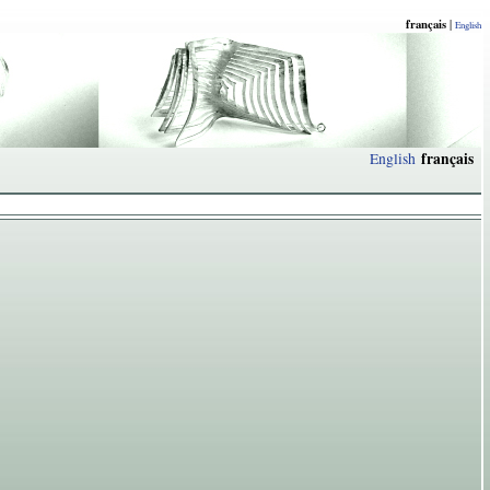
français
|
English
français
English