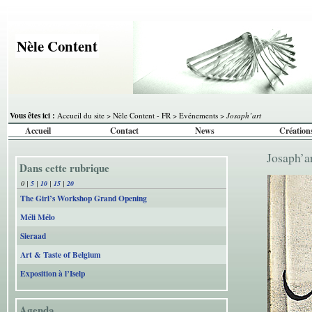
Nèle Content
Vous êtes ici :
Accueil du site
>
Nèle Content - FR
>
Evénements
>
Josaph’art
Accueil
Contact
News
Création
Josaph’a
Dans cette rubrique
0
|
5
|
10
|
15
|
20
The Girl’s Workshop Grand Opening
Méli Mélo
Sieraad
Art & Taste of Belgium
Exposition à l’Iselp
Agenda