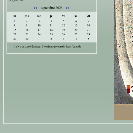
<<
>>
septembre 2025
lu
ma
me
je
ve
sa
di
1
2
3
4
5
6
7
8
9
10
11
12
13
14
15
16
17
18
19
20
21
22
23
24
25
26
27
28
29
30
1
2
3
4
5
Il n'y a aucun évènement à venir pour ce mois dans l'agenda