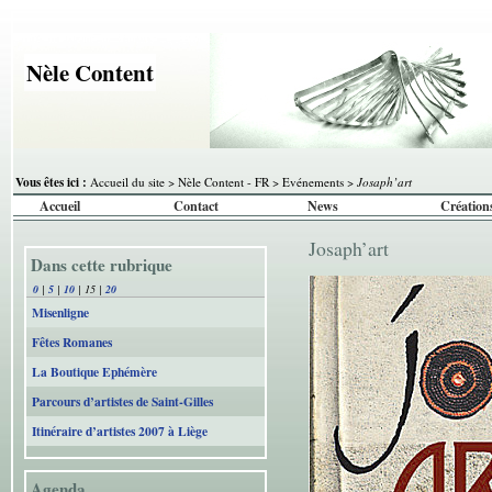
Nèle Content
Vous êtes ici :
Accueil du site
>
Nèle Content - FR
>
Evénements
>
Josaph’art
Accueil
Contact
News
Création
Josaph’art
Dans cette rubrique
0
|
5
|
10
|
15
|
20
Misenligne
Fêtes Romanes
La Boutique Ephémère
Parcours d’artistes de Saint-Gilles
Itinéraire d’artistes 2007 à Liège
Agenda