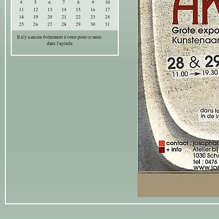
4
5
6
7
8
9
10
11
12
13
14
15
16
17
18
19
20
21
22
23
24
25
26
27
28
29
30
31
Il n'y a aucun évènement à venir pour ce mois
dans l'agenda