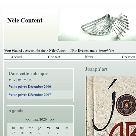
Nèle Content
Vous êtes ici :
Accueil du site
>
Nèle Content - FR
>
Evénements
>
Josaph’art
Accueil
Contact
News
Création
Josaph’art
Dans cette rubrique
0
|
5
|
10
|
15
|
20
Vente privée Décembre 2006
Vente privée Décembre 2007
Agenda
<<
>>
mai 2026
lu
ma
me
je
ve
sa
di
27
28
29
30
1
2
3