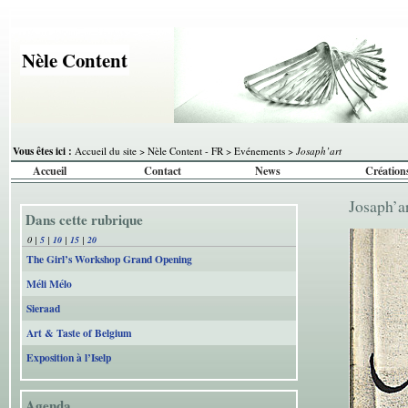
Nèle Content
Vous êtes ici :
Accueil du site
>
Nèle Content - FR
>
Evénements
>
Josaph’art
Accueil
Contact
News
Création
Josaph’a
Dans cette rubrique
0
|
5
|
10
|
15
|
20
The Girl’s Workshop Grand Opening
Méli Mélo
Sieraad
Art & Taste of Belgium
Exposition à l’Iselp
Agenda