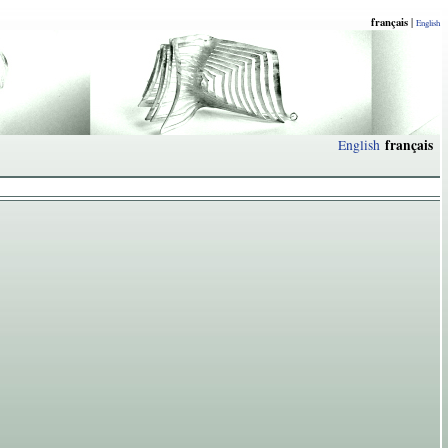
français
|
English
français
English