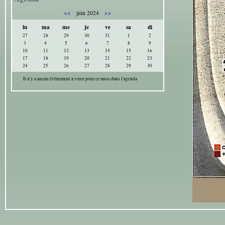
<<
>>
juin 2024
lu
ma
me
je
ve
sa
di
27
28
29
30
31
1
2
3
4
5
6
7
8
9
10
11
12
13
14
15
16
17
18
19
20
21
22
23
24
25
26
27
28
29
30
Il n'y a aucun évènement à venir pour ce mois dans l'agenda