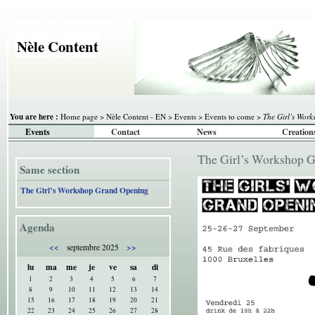
Nèle Content
You are here :
Home page
>
Nèle Content - EN
>
Events
>
Events to come
>
The Girl’s Wor
Events
Contact
News
Creation
The Girl’s Workshop 
Same section
The Girl’s Workshop Grand Opening
Agenda
<<
>>
septembre 2025
lu
ma
me
je
ve
sa
di
1
2
3
4
5
6
7
8
9
10
11
12
13
14
15
16
17
18
19
20
21
22
23
24
25
26
27
28