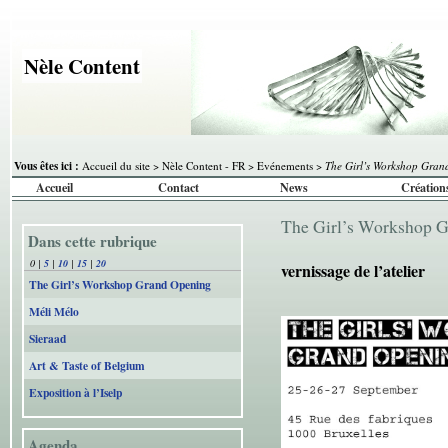
Nèle Content
Vous êtes ici :
Accueil du site
>
Nèle Content - FR
>
Evénements
>
The Girl’s Workshop Gran
Accueil
Contact
News
Création
The Girl’s Workshop 
Dans cette rubrique
0
|
5
|
10
|
15
|
20
vernissage de l’atelier
The Girl’s Workshop Grand Opening
Méli Mélo
Sieraad
Art & Taste of Belgium
Exposition à l’Iselp
Agenda