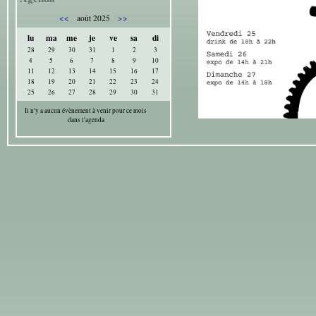
<<
>>
août 2025
lu
ma
me
je
ve
sa
di
28
29
30
31
1
2
3
4
5
6
7
8
9
10
11
12
13
14
15
16
17
18
19
20
21
22
23
24
25
26
27
28
29
30
31
Il n'y a aucun évènement à venir pour ce mois
dans l'agenda