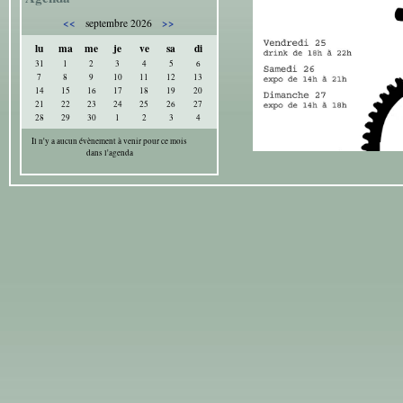
<<
>>
septembre 2026
lu
ma
me
je
ve
sa
di
31
1
2
3
4
5
6
7
8
9
10
11
12
13
14
15
16
17
18
19
20
21
22
23
24
25
26
27
28
29
30
1
2
3
4
Il n'y a aucun évènement à venir pour ce mois
dans l'agenda