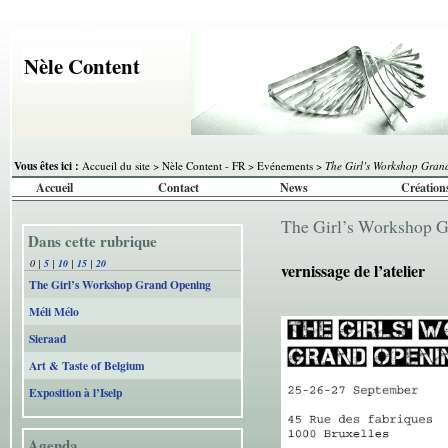
Nèle Content
Vous êtes ici :
Accueil du site
>
Nèle Content - FR
>
Evénements
>
The Girl’s Workshop Gran
Accueil
Contact
News
Création
The Girl’s Workshop 
Dans cette rubrique
0
|
5
|
10
|
15
|
20
vernissage de l’atelier
The Girl’s Workshop Grand Opening
Méli Mélo
Sieraad
Art & Taste of Belgium
Exposition à l’Iselp
Agenda